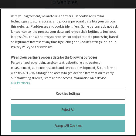
0 Vehicles
Voir les véhicules
With your agreement, we and our 9 partners use cookies or similar
technologies to store, access, and process personal data like your visit on
this website, IP addresses and cookie identifiers. Some partners do not ask
for your consent to process your data and rely on their legitimate business
interest. You can withdraw your consent or object to data processing based
on legitimate interest at any time by clicking on "Cookie Settings" or in our
Privacy Policy on this website.
Artic Cat
We and our partners process data for the following purposes
Personalized advertising and content, advertising and content
0 Vehicles
measurement, audience research and services development, Secure forms
with reCAPTCHA, Storage and access to geolocation information to carry
out marketing studies, Store and/or access information on a device.
Voir les véhicules
Our Partners
Cookies Settings
Reject All
Aston Martin
Accept All Cookies
0 Vehicles