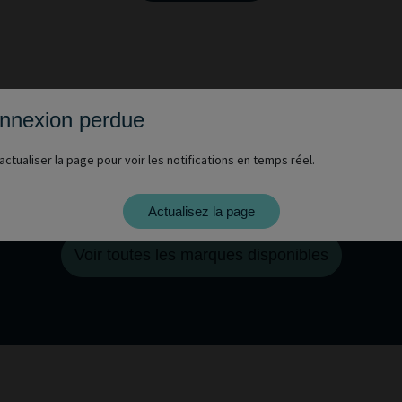
nnexion perdue
actualiser la page pour voir les notifications en temps réel.
z-vous voir nos véhicules d'autres mar
Actualisez la page
Voir toutes les marques disponibles