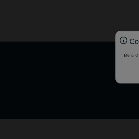
Co
Merci d'
Voule