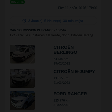
OUVERTE
Fin:
11 août 2026 17h00
3 Jour(s)
5 Heure(s)
30 minute(s)
CAR SOUMISSION IN FRANCE - 150562
172 véhicules utilitaires à la vente, dont : Citroen Berlingo
& E-Jumpy, Ford Ranger & Transit, Iveco Daily & VW Polo.
CITROËN
BERLINGO
63 640 Km
28/02/2022
CITROËN E-JUMPY
13 535 Km
21/03/2023
FORD RANGER
125 776 Km
31/05/2021