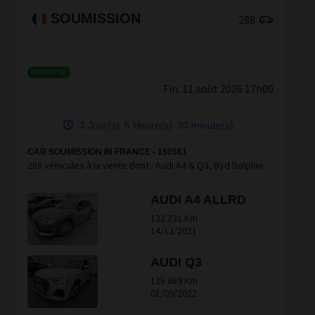
SOUMISSION
288
OUVERTE
Fin:
11 août 2026 17h00
3 Jour(s)
5 Heure(s)
30 minute(s)
CAR SOUMISSION IN FRANCE - 150561
288 véhicules à la vente dont : Audi A4 & Q3, Byd Dolphin,
DS7, Kia Ev6, Mercedes Glc & Tesla Model 3
AUDI A4 ALLRD
132 231 Km
14/12/2021
AUDI Q3
135 689 Km
01/09/2022