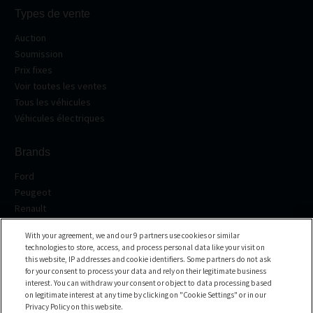
Types de vente
Auction
Soumission
Prix fixes
Voir toutes les ventes
Tous les véhicules
Véhicules électriques
Brands
Ford
Peugeot
Renault
Volkswagen
With your agreement, we and our 9 partners use cookies or similar
BMW
technologies to store, access, and process personal data like your visit on
See all the brands
this website, IP addresses and cookie identifiers. Some partners do not ask
for your consent to process your data and rely on their legitimate business
interest. You can withdraw your consent or object to data processing based
Help center
on legitimate interest at any time by clicking on "Cookie Settings" or in our
Privacy Policy on this website.