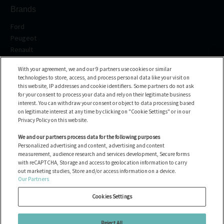
Brands
Ford
Peugeot
Renault
Volkswagen
With your agreement, we and our 9 partners use cookies or similar
BMW
technologies to store, access, and process personal data like your visit on
See all the brands
this website, IP addresses and cookie identifiers. Some partners do not ask
for your consent to process your data and rely on their legitimate business
interest. You can withdraw your consent or object to data processing based
Help center
on legitimate interest at any time by clicking on "Cookie Settings" or in our
Privacy Policy on this website.
FAQ
Contact us
We and our partners process data for the following purposes
Personalized advertising and content, advertising and content
measurement, audience research and services development, Secure forms
with reCAPTCHA, Storage and access to geolocation information to carry
All the vehicles
out marketing studies, Store and/or access information on a device.
Our Partners
Gérer les cookies
Déclaration d'accessibilité
Cookies Settings
Mentions légales
Cookie policy
Reject All