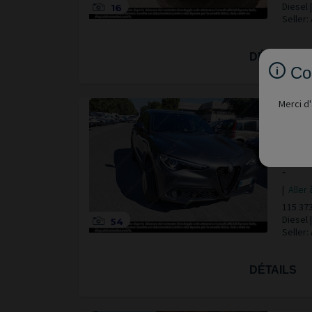
Diesel
16
Seller:
DÉTAILS
Co
Merci d'
2
STE
Spor
-
|
Aller 
115 37
Diesel
54
Seller:
DÉTAILS