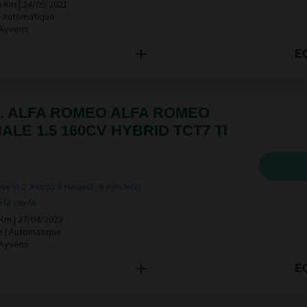
6 Km | 24/09/2021
 | Automatique
 Ayvens
E
. ALFA ROMEO ALFA ROMEO
ALE 1.5 160CV HYBRID TCT7 TI
se in
2 Jour(s)
3 Heure(s)
9 minute(s)
à la vente
Km | 27/04/2023
e | Automatique
 Ayvens
E