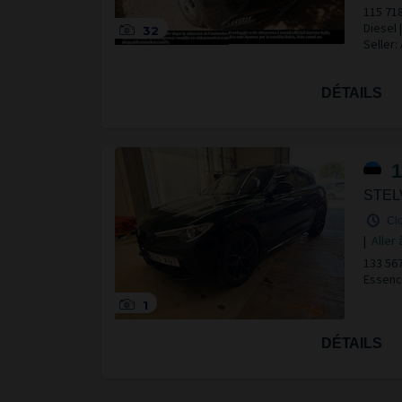
115 71
Diesel
32
Seller:
DÉTAILS
1
STEL
Clo
|
Aller 
133 56
Essenc
1
DÉTAILS