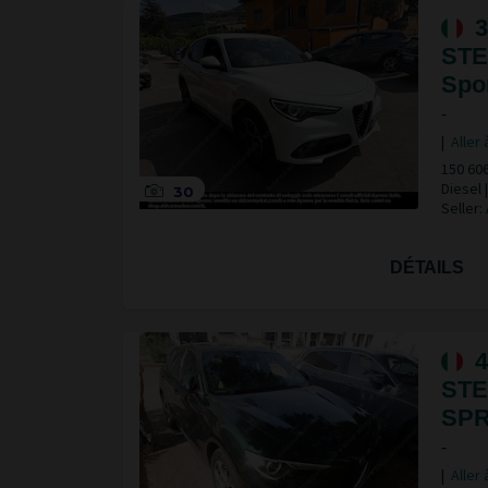
3
STE
Spor
-
|
Aller 
150 60
Diesel
30
Seller:
DÉTAILS
4
STE
SPR
-
|
Aller 