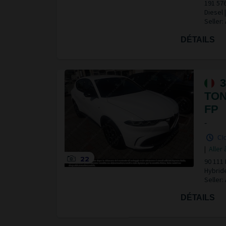
191 57
Diesel
Seller:
DÉTAILS
3
TON
FP
-
Clo
|
Aller 
22
90 111 
Hybrid
Seller:
DÉTAILS