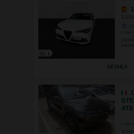
1
2.2 D
Clo
|
Aller 
102 56
Diesel 
1
DÉTAILS
1
STE
AT8
-
|
Aller 
78 244 