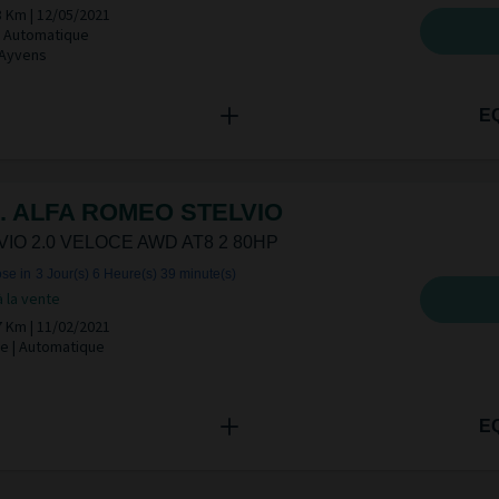
8 Km | 12/05/2021
 | Automatique
 Ayvens
E
. ALFA ROMEO STELVIO
VIO 2.0 VELOCE AWD AT8 2 80HP
se in
3 Jour(s)
6 Heure(s)
39 minute(s)
à la vente
7 Km | 11/02/2021
e | Automatique
E