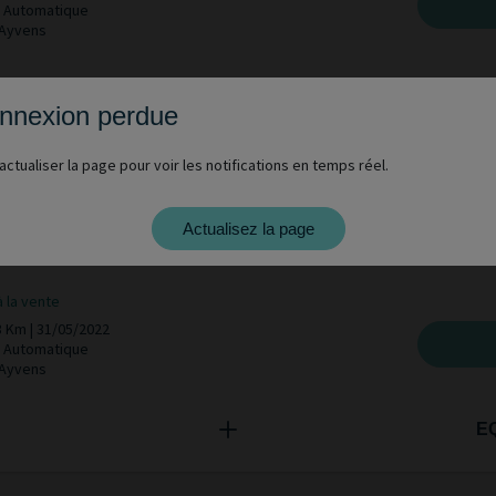
 | Automatique
 Ayvens
E
nnexion perdue
actualiser la page pour voir les notifications en temps réel.
. ALFA ROMEO ALFA ROMEO
LVIO 2.2 TD 190 CV Sprint AT8 Q4
Actualisez la page
t utility vehicle 5-door (Euro 6D)
à la vente
3 Km | 31/05/2022
 | Automatique
 Ayvens
E