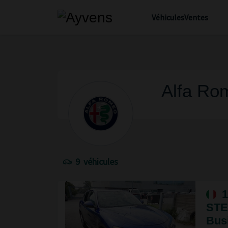
Véhicules
Ventes
Alfa Rom
9
véhicules
1
STE
Busi