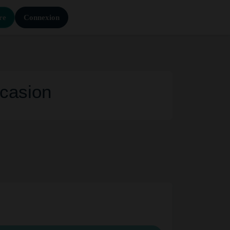
re
Connexion
ccasion