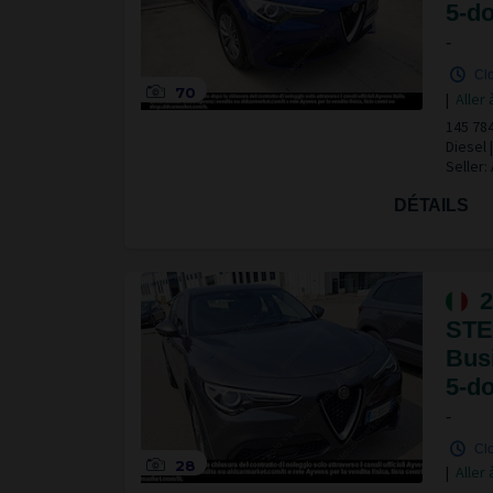
5-do
-
Clo
70
|
Aller 
145 78
Diesel
Seller:
DÉTAILS
2
STE
Busi
5-do
-
Clo
28
|
Aller 