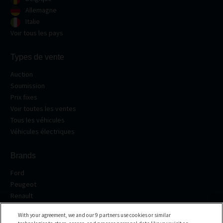
Allemagne
Italie
Voir tous les pays
Types de vente
Auction
Soumission
Prix fixes
Voir toutes les ventes
Tous les véhicules
Véhicules électriques
Brands
Ford
Peugeot
Renault
Volkswagen
With your agreement, we and our 9 partners use cookies or similar
BMW