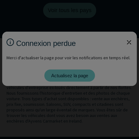
Voir tous les pays
Connexion perdue
Merci d'actualiser la page pour voir les notifications en temps réel.
Ayvens Carmarket est spécialisé dans les véhicules pour
professionnels. Si vous avez besoin de véhicules d'entreprise
Actualisez la page
d'occasion, nous avons ce qu'il vous faut. Avec nos ventes aux
enchères de voitures en Ireland, vous pouvez acheter des lots de
véhicules d'entreprise ex-loués directement à partir de nos flottes.
Nous fournissons l'historique d'entretien et des photos de chaque
voiture. Trois types d'achat sont disponibles : vente aux enchères,
prix fixe, soumission. Saloons, SUV, compacts et citadines sont
proposés ainsi qu'un large éventail de marques. Vous êtes sûr de
trouver les véhicules dont vous avez besoin aux ventes aux
enchères d'Ayvens Carmarket en Ireland.