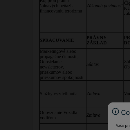
Co
Vaše pri