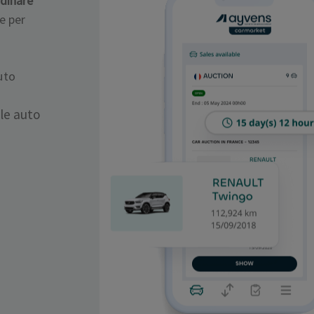
rdinare
te per
uto
lle auto