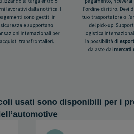
tilizzando la targa entro 5
pagamento, riceverai 
rni lavorativi dalla notifica. I
l’ordine di ritiro. Devi d
pagamenti sono gestiti in
tuo trasportatore o l’a
sicurezza e supportano
del pick‑up. Suppor
ansazioni internazionali per
logistica internazional
acquisti transfrontalieri.
la possibilità di
esport
da aste dai
mercati 
coli usati sono disponibili per i p
ell’automotive