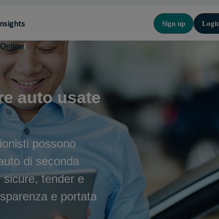
Insights
Sign up
Logi
 Online
/
e auto usate
ionisti possono
 auto di seconda
 sicure, tender e
asparenza e portata