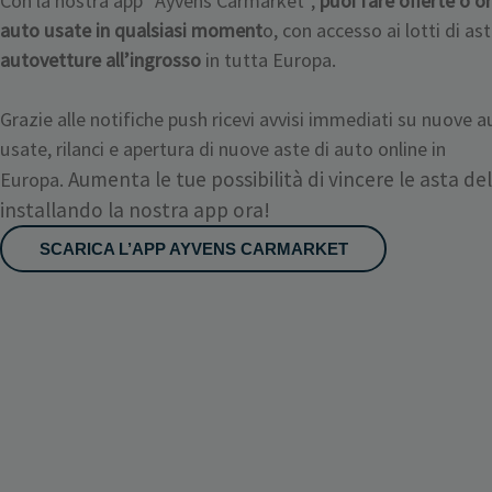
Con la nostra app “Ayvens Carmarket”,
puoi fare offerte o o
auto usate in qualsiasi moment
o, con accesso ai lotti di as
autovetture all’ingrosso
in tutta Europa.
Grazie alle notifiche push ricevi avvisi immediati su nuove a
usate, rilanci e apertura di nuove aste di auto online in
Aumenta le tue possibilità di vincere le asta de
Europa.
installando la nostra app ora!
SCARICA L’APP AYVENS CARMARKET