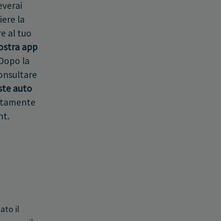
everai
iere la
e al tuo
ostra app
 Dopo la
consultare
ste auto
ttamente
nt.
ato il