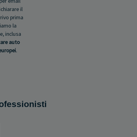
per email
ichiarare il
rrivo prima
tiamo la
e, inclusa
are auto
europei
.
rofessionisti