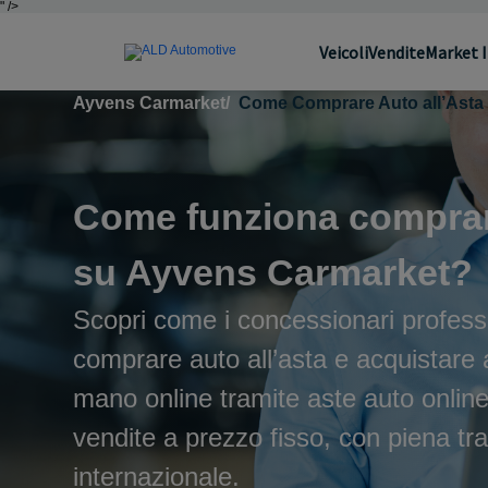
" />
Veicoli
Vendite
Market 
Ayvens Carmarket
/
Come Comprare Auto all’Asta
Come funziona comprar
su Ayvens Carmarket?
Scopri come i concessionari profess
comprare auto all’asta e acquistare
mano online tramite aste auto online
vendite a prezzo fisso, con piena tr
internazionale.