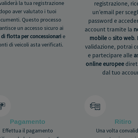
validerà la tua registrazione
registrazione, ric
dopo aver valutato i tuoi
un’email per scegl
cumenti. Questo processo
password e acceder
antisce un accesso sicuro ai
account tramite la
n
i di flotta per concessionari
e
mobile
o
sito web
.
onti di veicoli asta verificati.
validazione, potrai 
e partecipare alle
a
online europee
dire
dal tuo accou
Pagamento
Ritiro
Effettua il pagamento
Una volta convalid