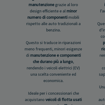
manutenzione
grazie al loro
design efficiente e al
minor
l’
numero di componenti
mobili
rispetto alle auto tradizionali a
Ques
benzina.
d’i
co
Questo si traduce in riparazioni
p
meno frequenti, minori esigenze
ri
di
manutenzione e componenti
ren
che durano più a lungo
,
rendendo i veicoli elettrici (EV)
c
una scelta conveniente ed
sap
economica.
Una
Ideale per i concessionari che
acquistano
veicoli di flotta usati
aut