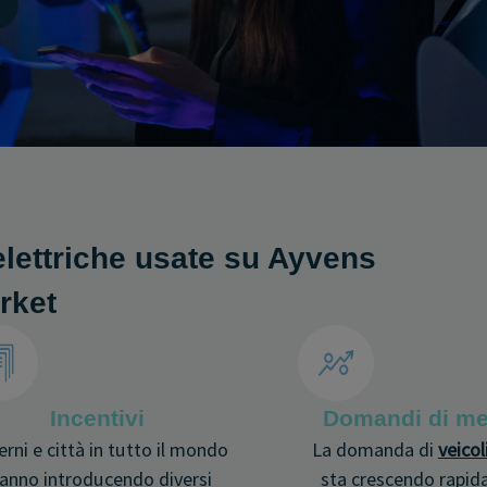
elettriche usate su Ayvens
rket
Incentivi
Domandi di me
rni e città in tutto il mondo
La domanda di
veicoli
anno introducendo diversi
sta crescendo rapid