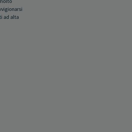
molto
vvigionarsi
ti ad alta