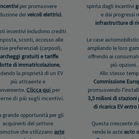
incentivi
per promuovere
spinta dagli incentivi
g
adozione dei
veicoli elettrici
.
e dai progressi n
infrastrutture di ri
ti incentivi includono crediti
mposta, sconti, accesso alle
Le case automobilisti
rsie preferenziali (carpool),
ampliando le loro gam
archeggi gratuiti e tariffe
offrendo ai consumat
dotte di immatricolazione
,
più opzioni.
dendo la proprietà di un EV
Allo stesso tempo
più attraente e
Commissione Euro
onveniente.
Clicca qui
per
promuovendo l’install
erne di più sugli incentivi.
3,5 milioni di stazioni
di ricarica EV entro 
 grande opportunità per gli
acquirenti del settore
Questa crescente 
omotive che utilizzano
aste
rende le aste
auto o