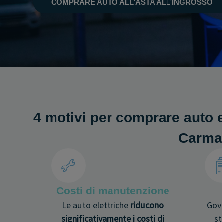
COMPRARE AUTO ALL’ASTA ALL’INGROSSO
4 motivi per comprare auto 
Carma
Costi di manutenzione
Le auto elettriche
riducono
Gove
significativamente i costi di
st