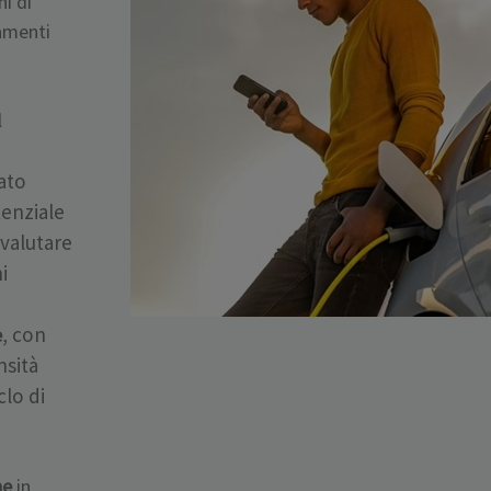
i di
tamenti
l
tato
tenziale
valutare
i
, con
e
nsità
clo di
ne
in