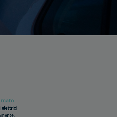
rcato
 elettrici
amente,