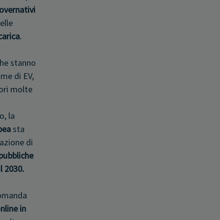
overnativi
elle
carica
.
che stanno
me di EV,
ori molte
, la
pea
sta
azione di
 pubbliche
il 2030.
domanda
nline in