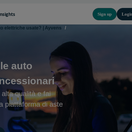
Insights
Sign up
Logi
 elettriche usate? | Ayvens
/
le auto
oncessionari
i alta qualità e fai
a piattaforma di aste