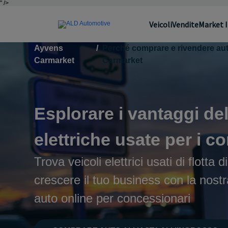
" />
Veicoli
Vendite
Market 
Ayvens
/
Perché comprare e rivendere auto
Carmarket
Carmarket
Esplorare i vantaggi del
elettriche usate per i c
Trova veicoli elettrici usati di flotta d
crescere il tuo business con la nostr
auto online per concessionari