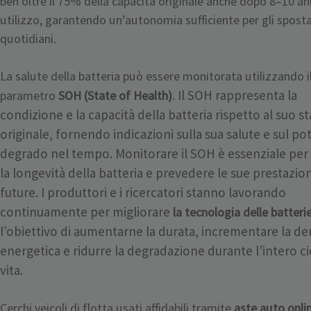
ben oltre il 75% della capacità originale anche dopo 8–10 ann
utilizzo, garantendo un’autonomia sufficiente per gli spos
quotidiani.
La salute della batteria può essere monitorata utilizzando i
Il SOH rappresenta la
parametro
SOH (State of Health)
.
condizione e la capacità della batteria rispetto al suo s
originale, fornendo indicazioni sulla sua salute e sul po
degrado nel tempo. Monitorare il SOH è essenziale per 
la longevità della batteria e prevedere le sue prestazion
future.
I produttori e i ricercatori stanno lavorando
continuamente per migliorare
la tecnologia delle batteri
l’obiettivo di aumentarne la durata, incrementare la de
energetica e ridurre la degradazione durante l’intero ci
vita.
Cerchi veicoli di flotta usati affidabili tramite
aste auto onli