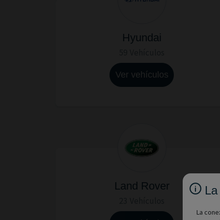
Hyundai
59 Vehículos
Ver vehículos
Land Rover
La
23 Vehículos
La conex