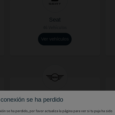
Seat
46 Vehículos
Ver vehículos
Mini
 conexión se ha perdido
20 Vehículos
ión se ha perdido, por favor actualiza la página para ver si tu puja ha sido