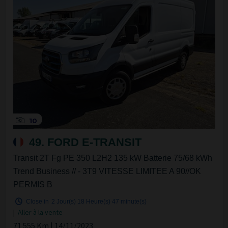
10
49. FORD E-TRANSIT
Transit 2T Fg PE 350 L2H2 135 kW Batterie 75/68 kWh
Trend Business // - 3T9 VITESSE LIMITEE A 90//OK
PERMIS B
Close in
2 Jour(s)
18 Heure(s)
47 minute(s)
|
Aller à la vente
71 555 Km | 14/11/2023