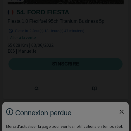
54. FORD FIESTA
Fiesta 1.0 Flexifuel 95ch Titanium Business 5p
Close in
2 Jour(s)
18 Heure(s)
47 minute(s)
|
Aller à la vente
65 028 Km | 03/06/2022
E85 | Manuelle
S'INSCRIRE
Connexion perdue
Merci d'actualiser la page pour voir les notifications en temps réel.