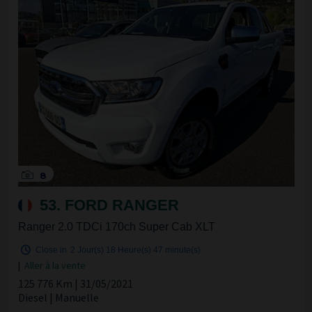
8
53. FORD RANGER
Ranger 2.0 TDCi 170ch Super Cab XLT
Close in
2 Jour(s)
18 Heure(s)
47 minute(s)
|
Aller à la vente
125 776 Km | 31/05/2021
Diesel | Manuelle