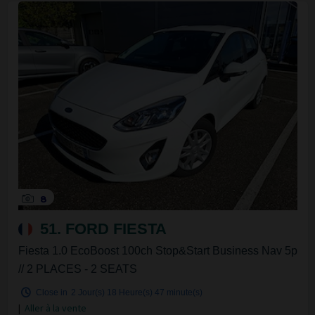
8
51. FORD FIESTA
Fiesta 1.0 EcoBoost 100ch Stop&Start Business Nav 5p
// 2 PLACES - 2 SEATS
Close in
2 Jour(s)
18 Heure(s)
47 minute(s)
|
Aller à la vente