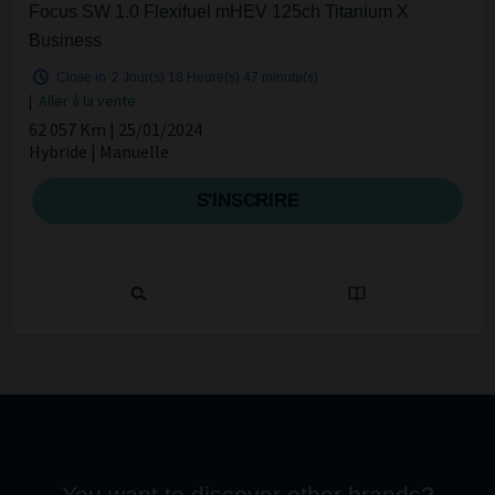
Focus SW 1.0 Flexifuel mHEV 125ch Titanium X
Business
Close in
2 Jour(s)
18 Heure(s)
47 minute(s)
|
Aller à la vente
62 057 Km | 25/01/2024
Hybride | Manuelle
S'INSCRIRE
You want to discover other brands?