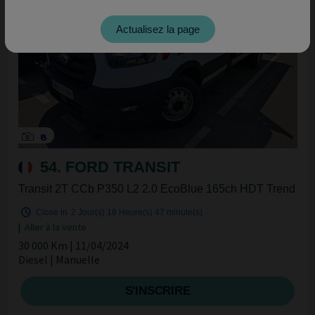
Actualisez la page
8
54. FORD TRANSIT
Transit 2T CCb P350 L2 2.0 EcoBlue 165ch HDT Trend
Close in
2 Jour(s)
18 Heure(s)
47 minute(s)
|
Aller à la vente
30 000 Km | 11/04/2024
Diesel | Manuelle
S'INSCRIRE