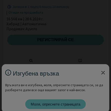
Затвори в
1 day(s)
0 hour(s)
10 minute(s)
|
Отиди на продажбата
16 568 км | 28.6.2024 г.
Хибрид | Автоматична
Продавач: Ayvens
РЕГИСТРИРАЙ СЕ
Изгубена връзка
Връзката ви е изгубена, моля, опреснете страницата си, за да
разберете дали все още вашият залог е най-висок.
Моля, опреснете страницата