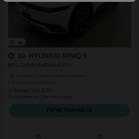
18
10. HYUNDAI IONIQ 5
BEV 77KWH AMPLIA AUTO
Затвори в
1 day(s)
0 hour(s)
40 minute(s)
|
Отиди на продажбата
21 904 км | 16.9.2024 г.
Електрически | Автоматична
РЕГИСТРИРАЙ СЕ