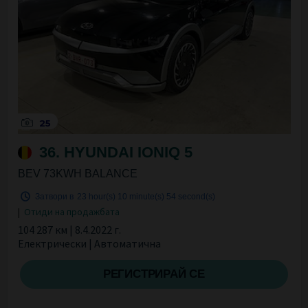
25
36. HYUNDAI IONIQ 5
BEV 73KWH BALANCE
Затвори в
23 hour(s)
10 minute(s)
53 second(s)
|
Отиди на продажбата
104 287 км | 8.4.2022 г.
Електрически | Автоматична
РЕГИСТРИРАЙ СЕ