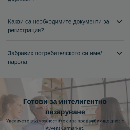
Какви са необходимите документи за
регистрация?
Забравих потребителското си име/
парола
Готови за интелигентно
пазаруване
Увеличете възможностите си за продажби още днес с
Ayvens Carmarket.