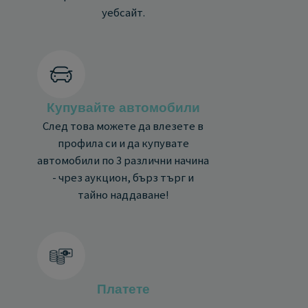
уебсайт.
Купувайте автомобили
След това можете да влезете в
профила си и да купувате
автомобили по 3 различни начина
- чрез аукцион, бърз търг и
тайно наддаване!
Платете