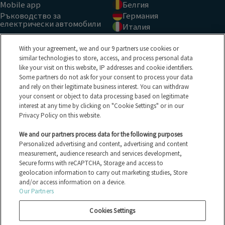
Mobile app
Белгия
Ръководство за
Германия
електрически автомобили
Италия
Вижте всички държави
ВИД ПРОДАЖБА
BRANDS
With your agreement, we and our 9 partners use cookies or
similar technologies to store, access, and process personal data
like your visit on this website, IP addresses and cookie identifiers.
Аукцион
Ford
Some partners do not ask for your consent to process your data
Тайно наддаване
Peugeot
and rely on their legitimate business interest. You can withdraw
Бърз търг
Renault
your consent or object to data processing based on legitimate
Вижте всички видове
Volkswagen
interest at any time by clicking on "Cookie Settings" or in our
продажби
BMW
Privacy Policy on this website.
All the vehicles
See all the brands
Електрически автомобили
We and our partners process data for the following purposes
HELP CENTER
Personalized advertising and content, advertising and content
measurement, audience research and services development,
Secure forms with reCAPTCHA, Storage and access to
FAQ
geolocation information to carry out marketing studies, Store
СВЪРЖЕТЕ СЕ С НАС
and/or access information on a device.
Our Partners
Privacy policy
Cookies Settings
Manage Cookies