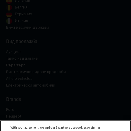
Испания
Белгия
Германия
Италия
Вижте всички държави
Вид продажба
Аукцион
Тайно наддаване
Бърз търг
Вижте всички видове продажби
All the vehicles
Електрически автомобили
Brands
Ford
Peugeot
Renault
With your agreement, we and our 9 partners use cookies or similar
Volkswagen