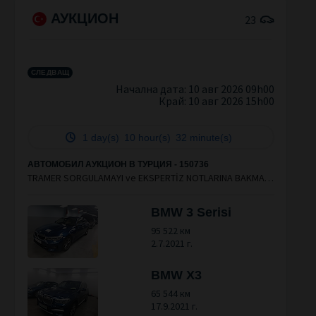
АУКЦИОН
23
СЛЕДВАЩ
Начална дата: 10 авг 2026 09h00
Край:
10 авг 2026 15h00
1 day(s)
10 hour(s)
32 minute(s)
АВТОМОБИЛ АУКЦИОН В ТУРЦИЯ - 150736
TRAMER SORGULAMAYI ve EKSPERTİZ NOTLARINA BAKMAYI
İHMAL ETMEYİNİZ. HİZMET BEDELİ 22.000 TL'dir.
BMW 3 Serisi
95 522 км
2.7.2021 г.
BMW X3
65 544 км
17.9.2021 г.