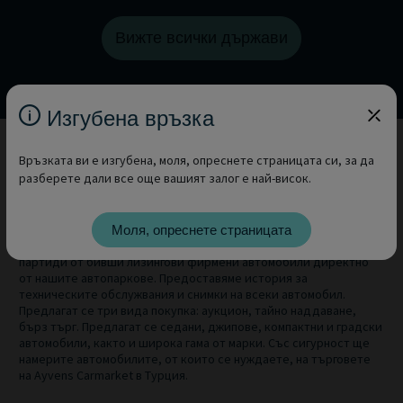
Вижте всички държави
Изгубена връзка
Връзката ви е изгубена, моля, опреснете страницата си, за да
разберете дали все още вашият залог е най-висок.
Ayvens Carmarket е специализирана платформа за
професионални търговци на автомобили. Ако се нуждаете от
употребявани фирмени автомобили, ние имаме нещо за вас. С
Моля, опреснете страницата
нашите търгове за автомобили в Турция можете да закупите
партиди от бивши лизингови фирмени автомобили директно
от нашите автопаркове. Предоставяме история за
техническите обслужвания и снимки на всеки автомобил.
Предлагат се три вида покупка: аукцион, тайно наддаване,
бърз търг. Предлагат се седани, джипове, компактни и градски
автомобили, както и широка гама от марки. Със сигурност ще
намерите автомобилите, от които се нуждаете, на търговете
на Ayvens Carmarket в Турция.