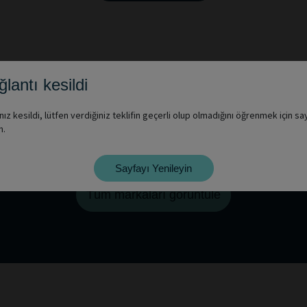
lantı kesildi
nız kesildi, lütfen verdiğiniz teklifin geçerli olup olmadığını öğrenmek için sa
n.
er araç markalarını incelemek ister misi
Sayfayı Yenileyin
Tüm markaları görüntüle