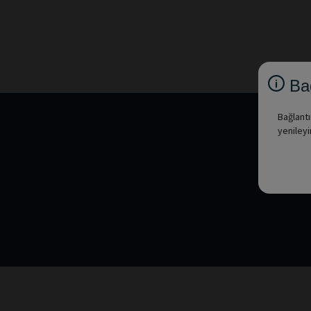
Bağ
Bağlantı
yenileyi
Diğ