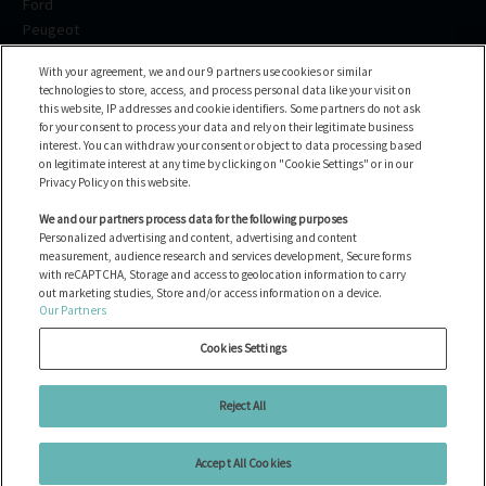
Ford
Peugeot
Renault
With your agreement, we and our 9 partners use cookies or similar
Volkswagen
technologies to store, access, and process personal data like your visit on
BMW
this website, IP addresses and cookie identifiers. Some partners do not ask
See all the brands
for your consent to process your data and rely on their legitimate business
interest. You can withdraw your consent or object to data processing based
on legitimate interest at any time by clicking on "Cookie Settings" or in our
Yardım merkezi
Privacy Policy on this website.
SSS
We and our partners process data for the following purposes
Personalized advertising and content, advertising and content
Bize ulaşın
measurement, audience research and services development, Secure forms
with reCAPTCHA, Storage and access to geolocation information to carry
out marketing studies, Store and/or access information on a device.
Our Partners
Tüm araçlar
Çerezleri Yönet
Cookies Settings
Yasal Uyarılar
Çerez Politikası
Reject All
Gizlilik Politikası
Accept All Cookies
Copyright © 2026 Ayvens Carmarket. All Rights Reserved.