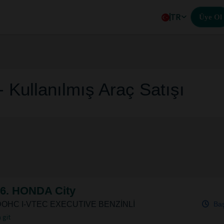
TR
Üye Ol
- Kullanılmış Araç Satışı
6. HONDA City
Ba
 DOHC I-VTEC EXECUTIVE BENZİNLİ
 git