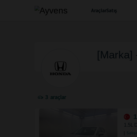
Araçlar
Satış
[Marka] 
3
araçlar
1
1.5L
|
Satışa