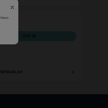
yfanızı
ÜYE OL
KIPMANLAR