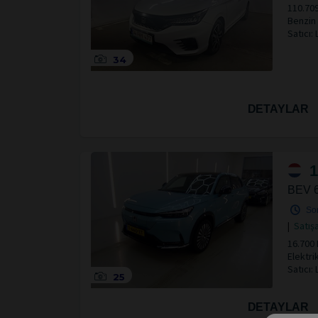
110.709
Benzin
Satıcı:
34
DETAYLAR
1
BEV 
So
|
Satışa
16.700 
Elektri
Satıcı:
25
DETAYLAR