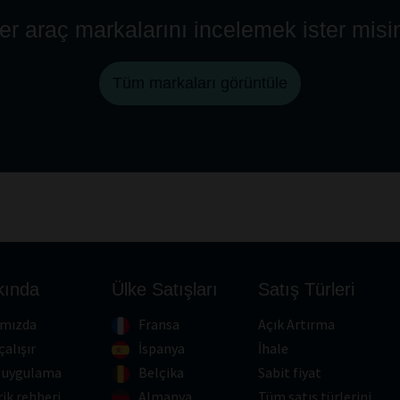
er araç markalarını incelemek ister misi
Tüm markaları görüntüle
kında
Ülke Satışları
Satış Türleri
ımızda
Fransa
Açık Artırma
çalışır
İspanya
İhale
 uygulama
Belçika
Sabit fiyat
rik rehberi
Almanya
Tüm satış türlerini