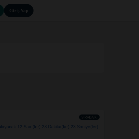
Giriş Yap
SIRADA KI
şlayacak
12 Saat(ler)
23 Dakika(lar)
22 Saniye(ler)