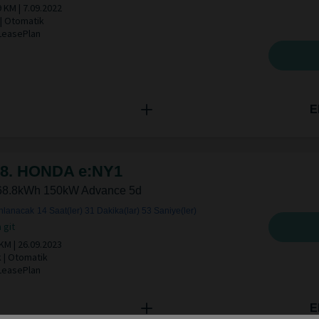
 KM | 7.09.2022
 | Otomatik
 LeasePlan
E
8. HONDA e:NY1
68.8kWh 150kW Advance 5d
nlanacak
14 Saat(ler)
31 Dakika(lar)
52 Saniye(ler)
 git
KM | 26.09.2023
k | Otomatik
 LeasePlan
E