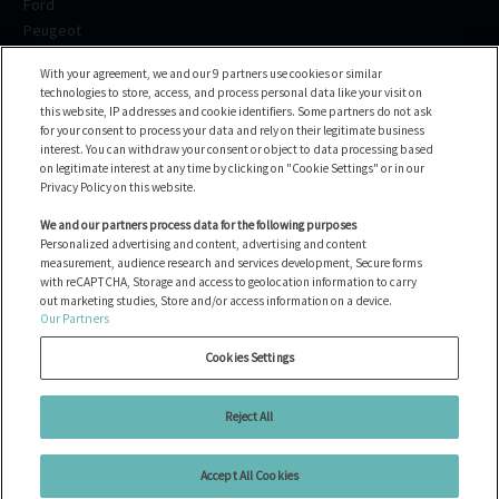
Ford
Peugeot
Renault
With your agreement, we and our 9 partners use cookies or similar
Volkswagen
technologies to store, access, and process personal data like your visit on
BMW
this website, IP addresses and cookie identifiers. Some partners do not ask
See all the brands
for your consent to process your data and rely on their legitimate business
interest. You can withdraw your consent or object to data processing based
on legitimate interest at any time by clicking on "Cookie Settings" or in our
Yardım merkezi
Privacy Policy on this website.
SSS
We and our partners process data for the following purposes
Personalized advertising and content, advertising and content
Bize ulaşın
measurement, audience research and services development, Secure forms
with reCAPTCHA, Storage and access to geolocation information to carry
out marketing studies, Store and/or access information on a device.
Our Partners
Tüm araçlar
Çerezleri Yönet
Cookies Settings
Yasal Uyarılar
Çerez Politikası
Reject All
Gizlilik Politikası
Accept All Cookies
Copyright © 2026 Ayvens Carmarket. All Rights Reserved.