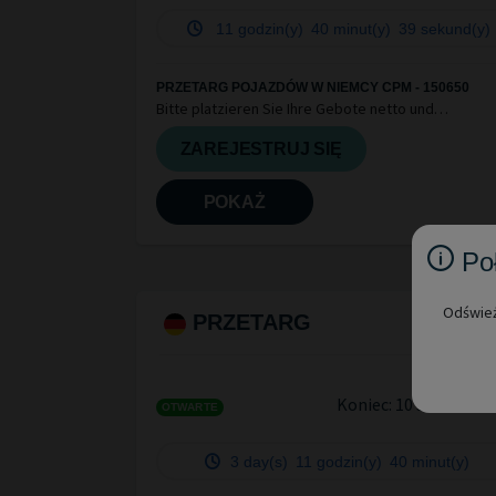
11 godzin(y)
40 minut(y)
38 sekund(y)
PRZETARG POJAZDÓW W NIEMCY CPM - 150650
Bitte platzieren Sie Ihre Gebote netto und
berücksichtigen Sie die Informationen in den Gutac
und hinterlegten Fahrzeugdetail
ZAREJESTRUJ SIĘ
POKAŻ
Po
Odśwież
PRZETARG
3
Koniec:
10 sie 2026 1
OTWARTE
3 day(s)
11 godzin(y)
40 minut(y)