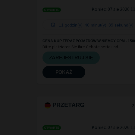
Koniec:
07 sie 2026 1
OTWARTE
11 godzin(y)
40 minut(y)
38 sekund(y)
CENA KUP TERAZ POJAZDÓW W NIEMCY CPM - 150
Bitte platzieren Sie Ihre Gebote netto und
berücksichtigen Sie die Informationen in den Gutac
und hinterlegten Fahrzeugdetail
ZAREJESTRUJ SIĘ
POKAŻ
PRZETARG
2
Koniec:
07 sie 2026 1
OTWARTE