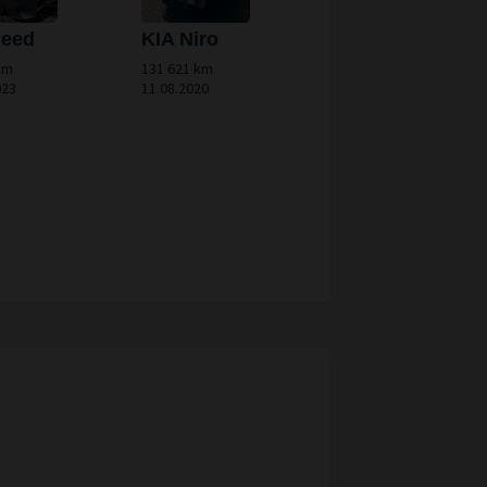
Ceed
KIA Niro
km
131 621 km
023
11.08.2020