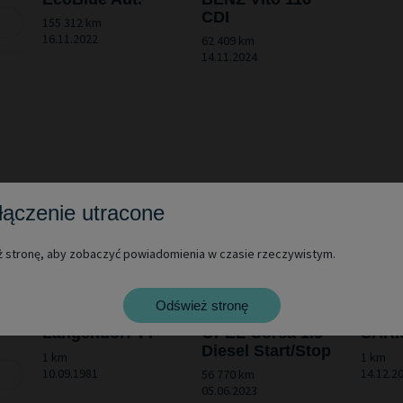
CDI
155 312 km
16.11.2022
62 409 km
14.11.2024
hten
łączenie utracone
 stronę, aby zobaczyć powiadomienia w czasie rzeczywistym.
Odśwież stronę
1h00
Langendorf TT
OPEL Corsa 1.5
SARI
Diesel Start/Stop
1 km
1 km
10.09.1981
14.12.2
56 770 km
05.06.2023