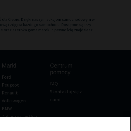
oś dla Ciebie. Dzięki naszym aukcjom samochodowym w
ową i zdjęcia każdego samochodu. Dostępne są trzy
kie oraz szeroka gama marek. Z pewnością znajdziesz
Marki
Centrum
pomocy
Ford
FAQ
Peugeot
Skontaktuj się z
Renault
nami
Volkswagen
BMW
Zobacz wszystkie
marki