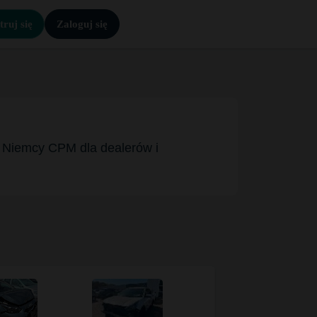
truj się
Zaloguj się
w Niemcy CPM dla dealerów i