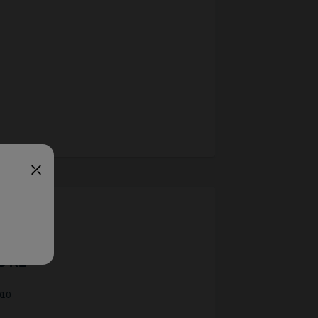
S KL
010