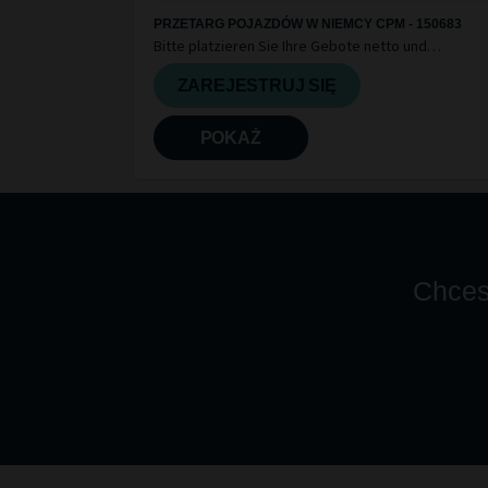
PRZETARG POJAZDÓW W NIEMCY CPM - 150683
Bitte platzieren Sie Ihre Gebote netto und
berücksichtigen Sie die Informationen in den Gutac
und hinterlegten Fahrzeugdetail
ZAREJESTRUJ SIĘ
POKAŻ
Chces