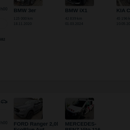
1h00
BMW 3er
BMW iX1
KIA 
125 000 km
42 839 km
45 196 
18.11.2020
01.03.2024
10.05.2
682
hten
1h00
FORD Ranger 2,0l
MERCEDES-
EcoBlue Aut.
BENZ Vito 116