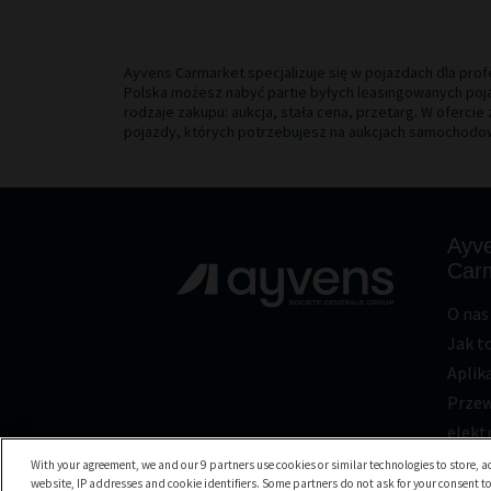
Ayvens Carmarket specjalizuje się w pojazdach dla pr
Polska możesz nabyć partie byłych leasingowanych poj
rodzaje zakupu: aukcja, stała cena, przetarg. W oferc
pojazdy, których potrzebujesz na aukcjach samochodo
Ayv
Car
O nas
Jak to
Aplik
Prze
elekt
With your agreement, we and our 9 partners use cookies or similar technologies to store, ac
website, IP addresses and cookie identifiers. Some partners do not ask for your consent to