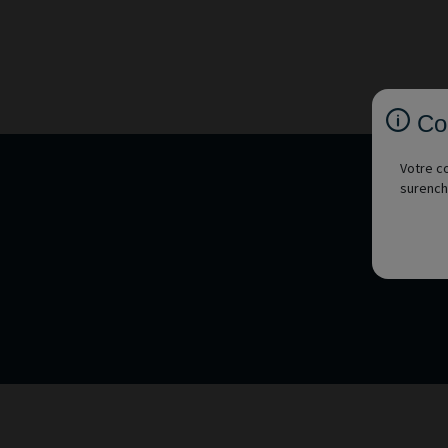
Co
Votre co
surench