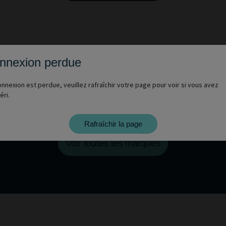
nnexion perdue
nnexion est perdue, veuillez rafraîchir votre page pour voir si vous avez
éri.
Vous voulez découvrir d'autres marques 
Rafraîchir la page
Voir toutes les marques