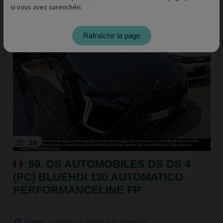
si vous avez surenchéri.
Rafraîchir la page
29
59. DS AUTOMOBILES DS DS 4
(PC) BLUEHDI 130 AUTOMATICO
PERFORMANCELINE FP
-
Fermer
11 hour(s)
55 minute(s)
27 second(s)