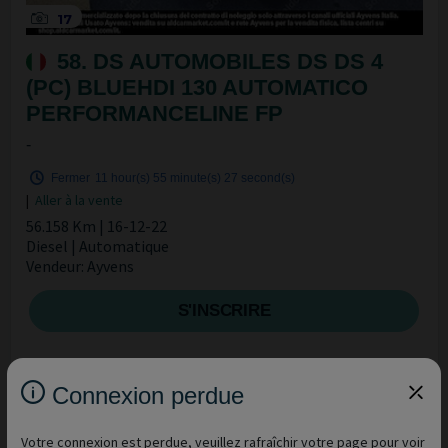
17
58. DS AUTOMOBILES DS DS 4
(PC) BLUEHDI 130 AUTOMATICO
PERFORMANCELINE FP
-
Fermer
11 hour(s)
55 minute(s)
27 second(s)
|
Aller à la vente
56.158 Km | 16-12-22
Diesel | Automatique
Vendeur: Ayvens
S'INSCRIRE
Connexion perdue
Votre connexion est perdue, veuillez rafraîchir votre page pour voir