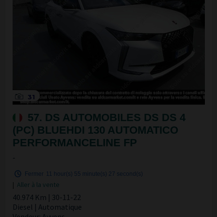
31
57. DS AUTOMOBILES DS DS 4
(PC) BLUEHDI 130 AUTOMATICO
PERFORMANCELINE FP
-
Fermer
11 hour(s)
55 minute(s)
27 second(s)
|
Aller à la vente
40.974 Km | 30-11-22
Diesel | Automatique
Vendeur: Ayvens