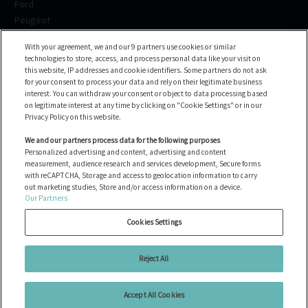
Ford
Peugeot
Renault
With your agreement, we and our 9 partners use cookies or similar
Volkswagen
technologies to store, access, and process personal data like your visit on
BMW
this website, IP addresses and cookie identifiers. Some partners do not ask
Voir toutes les marques
for your consent to process your data and rely on their legitimate business
interest. You can withdraw your consent or object to data processing based
on legitimate interest at any time by clicking on "Cookie Settings" or in our
Help center
Privacy Policy on this website.
FAQ
We and our partners process data for the following purposes
Personalized advertising and content, advertising and content
Contact us
measurement, audience research and services development, Secure forms
with reCAPTCHA, Storage and access to geolocation information to carry
out marketing studies, Store and/or access information on a device.
Our Partners
Tous les véhicules
Gérer les cookies
Cookies Settings
Mentions légales
Politique de cookies
Reject All
Politique de confidentialité
Accept All Cookies
Copyright © 2026 Ayvens Carmarket. All Rights Reserved.