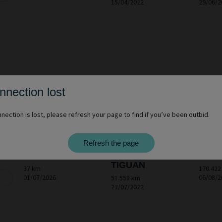
15/04/2022
29/06/2
nnection lost
nection is lost, please refresh your page to find if you’ve been outbid.
Refresh the page
7h00
DACIA LOGAN
VOLKSWAGEN
FOR
TIGUAN
37 km
170.422
01/07/2026
06/08/2
51.558 km
27/07/2022