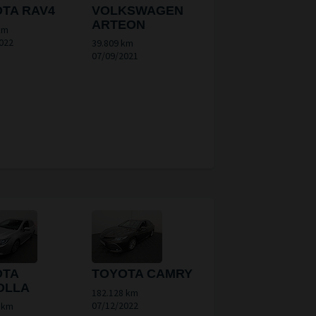
TA RAV4
VOLKSWAGEN
ARTEON
km
022
39.809 km
07/09/2021
OTA
TOYOTA CAMRY
OLLA
182.128 km
07/12/2022
 km