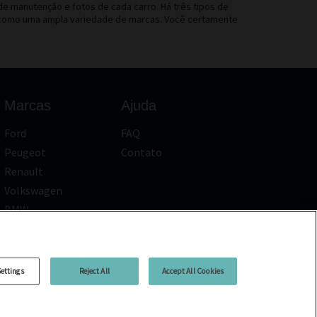
e manutenção e fotos de cada carro. Há três tipos de
em como uma ampla variedade de marcas. Você certamente
Marcas
Ajuda
Ford
FAQ
Peugeot
Contato
Renault
Volkswagen
BMW
Todas as marcas
ettings
Reject All
Accept All Cookies
 Legais
Gerenciar Cookies
Todos os carros