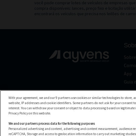
você pode comprar lotes de veículos de empresas que j
compra disponíveis: lances, preço fixo e licitação ut
encontrará os veículos que precisa nos leilões de carr
Sob
Sobre
Como 
App
Guia e
With your agreement, we and our 9 partners use cookies or similar technologies to store, ac
website, IP addresses and cookie identifiers. Some partners do not ask for your consent to
interest. You can withdraw your consent or object to data processing based on legitimate in
Privacy Policy on this website.
We and our partners process data for the following purposes
Personalized advertising and content, advertising and content measurement, audience re
Copyright © 2026 Ayvens Carmarket. All Rights Res
reCAPTCHA, Storage and access to geolocation information to carry out marketing studies,