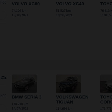
6h00
VOLVO XC60
VOLVO XC40
TOYO
74.109 km
51.527 km
76.813 
15/10/2021
10/08/2021
11/08/2
1h00
BMW SERIA 3
VOLKSWAGEN
TOY
TIGUAN
COR
118.248 km
14/07/2021
114.698 km
173.773