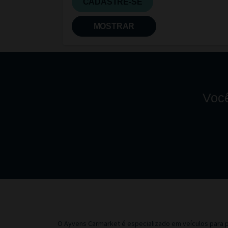
CADASTRE-SE
MOSTRAR
Você
O Ayvens Carmarket é especializado em veículos para p