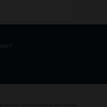
íses?
o para você. Com nossos leilões de carros em [País],