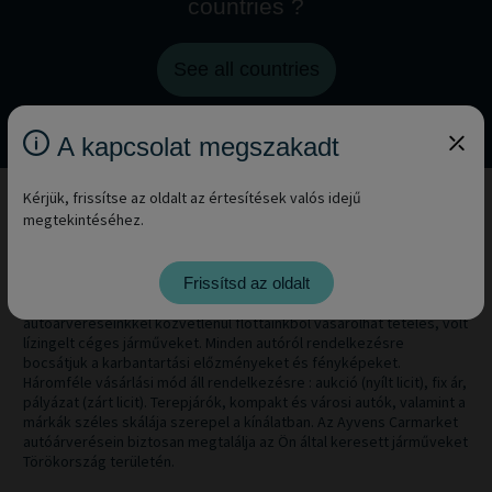
countries ?
See all countries
A kapcsolat megszakadt
Kérjük, frissítse az oldalt az értesítések valós idejű
megtekintéséhez.
Az Ayvens Carmarket a profiknak szánt járművekre
Frissítsd az oldalt
specializálódott. Ha használt céges járművekre van szüksége,
nálunk megtalálhatja a megfelelőt. Törökország-i
autóárveréseinkkel közvetlenül flottáinkból vásárolhat tételes, volt
lízingelt céges járműveket. Minden autóról rendelkezésre
bocsátjuk a karbantartási előzményeket és fényképeket.
Háromféle vásárlási mód áll rendelkezésre : aukció (nyílt licit), fix ár,
pályázat (zárt licit). Terepjárók, kompakt és városi autók, valamint a
márkák széles skálája szerepel a kínálatban. Az Ayvens Carmarket
autóárverésein biztosan megtalálja az Ön által keresett járműveket
Törökország területén.