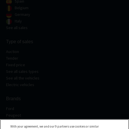
Spain
Belgium
Germany
Italy
See all sales
Type of sales
Auction
Tender
Fixed price
See all sales types
See all the vehicles
Electric vehicles
Brands
Ford
Peugeot
Renault
With your agreement, we and our 9 partners use cookies or similar
Volkswagen