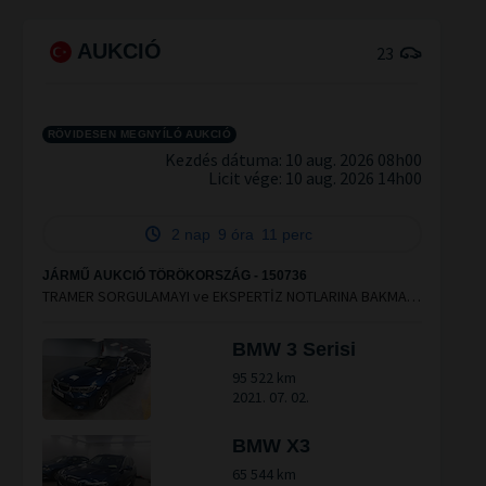
AUKCIÓ
23
RÖVIDESEN MEGNYÍLÓ AUKCIÓ
Kezdés dátuma: 10 aug. 2026 08h00
Licit vége:
10 aug. 2026 14h00
2 nap
9 óra
11 perc
JÁRMŰ AUKCIÓ TÖRÖKORSZÁG - 150736
TRAMER SORGULAMAYI ve EKSPERTİZ NOTLARINA BAKMAYI
İHMAL ETMEYİNİZ. HİZMET BEDELİ 22.000 TL'dir.
BMW 3 Serisi
95 522 km
2021. 07. 02.
BMW X3
65 544 km