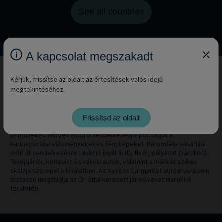
See all countries
A kapcsolat megszakadt
Kérjük, frissítse az oldalt az értesítések valós idejű
megtekintéséhez.
Az Ayvens Carmarket a profiknak szánt járművekre
specializálódott. Ha használt céges járművekre van szüksége,
nálunk megtalálhatja a megfelelőt. Marokkó-i autóárveréseinkkel
Frissítsd az oldalt
közvetlenül flottáinkból vásárolhat tételes, volt lízingelt céges
járműveket. Minden autóról rendelkezésre bocsátjuk a
karbantartási előzményeket és fényképeket. Háromféle vásárlási
mód áll rendelkezésre : aukció (nyílt licit), fix ár, pályázat (zárt licit).
Terepjárók, kompakt és városi autók, valamint a márkák széles
skálája szerepel a kínálatban. Az Ayvens Carmarket autóárverésein
biztosan megtalálja az Ön által keresett járműveket Marokkó
területén.