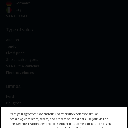
Germany
Italy
See all sales
Type of sales
Auction
Tender
Fixed price
See all sales types
See all the vehicles
Electric vehicles
Brands
Ford
Peugeot
Renault
With your agreement, we and our 9 partners use cookies or similar
Volkswagen
technologies to store, access, and process personal data like your visit on
BMW
this website, IP addresses and cookie identifiers. Some partners do not ask