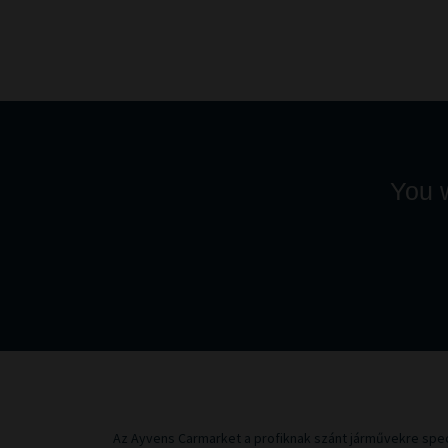
You w
Az Ayvens Carmarket a profiknak szánt járművekre speci