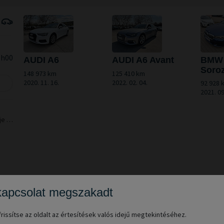
0h00
AUDI A6
AUDI A6 Avant
BMW 
Soroz
148 973 km
125 410 km
2020. 11. 16.
2022. 02. 04.
92 928 
2021. 09
je a
kapcsolat megszakadt
frissítse az oldalt az értesítések valós idejű megtekintéséhez.