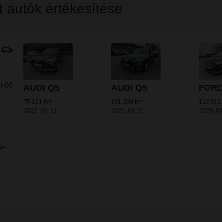
t autók értékesítése
0h00
AUDI Q5
AUDI Q5
FORD
75 151 km
101 293 km
123 511
2022. 03. 21.
2022. 03. 21.
2020. 04
je a