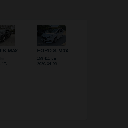
 S-Max
FORD S-Max
 km
158 411 km
. 17.
2020. 04. 06.