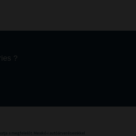
ries ?
atja a megfelelőt. Mexikó-i autóárveréseinkkel