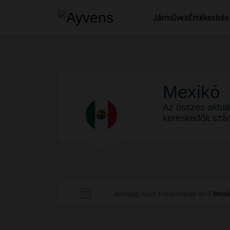
Járművek
Értékesítés
Mexikó
Az összes aktuá
kereskedők szá
Jelenleg nincs folyamatban lévő
Mexi