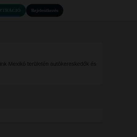
ZTRÁCIÓ
Bejelentkezés
ünk Mexikó területén autókereskedők és