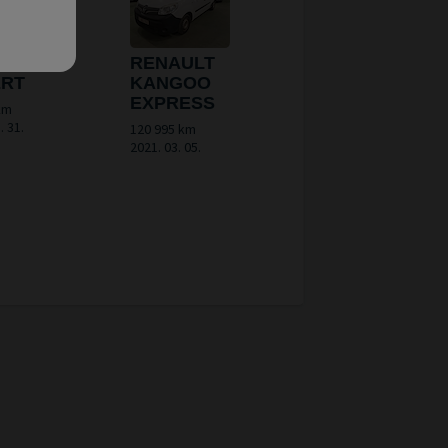
GEOT
RENAULT
ERT
KANGOO
EXPRESS
km
. 31.
120 995 km
2021. 03. 05.