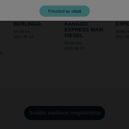
Frissítsd az oldalt
2h00
CITROËN
RENAULT
PEU
BERLINGO
KANGOO
EXP
EXPRESS MAXI
84 306 km
30 861 
DIESEL
2022. 09. 22.
2022. 05
69 425 km
2020. 06. 10.
ion
nue
További eladások megtekintése