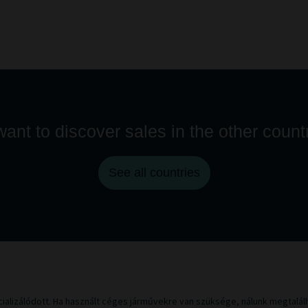
ant to discover sales in the other count
See all countries
alizálódott. Ha használt céges járművekre van szüksége, nálunk megtalálh