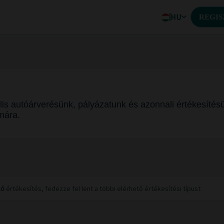
HU
REGIS
lis autóárverésünk, pályázatunk és azonnali értékesítés
mára.
kó
értékesítés, fedezze fel lent a többi elérhető értékesítési típust