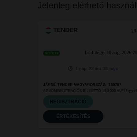
Jelenleg elérhető használ
TENDER
28
Licit vége:
10 aug. 2026 2
NYITOTT
1 nap
22 óra
31 perc
JÁRMŰ TENDER MAGYARORSZÁG - 150757
AZ ADMINISZTRÁCIÓS DÍJ NETTÓ 186 000 HUF! Figyel
Dekra/MACADAM felmérés részleteit!
REGISZTRÁCIÓ
ÉRTÉKESÍTÉS