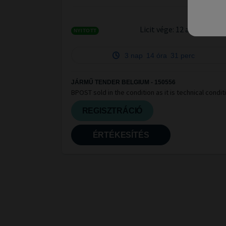
Licit vége:
12 aug. 2026 1
NYITOTT
3 nap
14 óra
31 perc
JÁRMŰ TENDER BELGIUM - 150556
BPOST sold in the condition as it is technical condit
unknown vendu en état, condition technique incon
NO Claim après vente
REGISZTRÁCIÓ
ÉRTÉKESÍTÉS