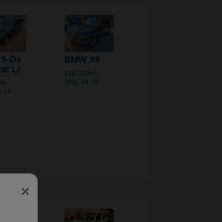
5-Ös
BMW X5
at Li
136 110 km
2021. 04. 16.
km
. 14.