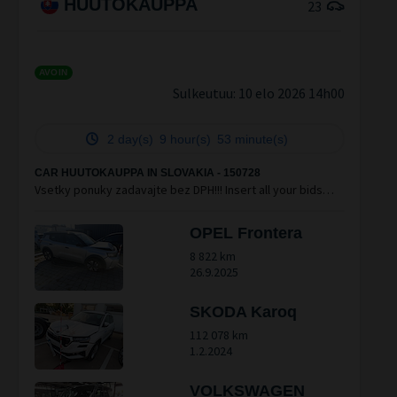
HUUTOKAUPPA
23
AVOIN
Sulkeutuu:
10 elo 2026 14h00
2 day(s)
9 hour(s)
53 minute(s)
CAR HUUTOKAUPPA IN SLOVAKIA - 150728
Vsetky ponuky zadavajte bez DPH!!! Insert all your bids
excl. VAT. WRECKS or DISABLED CARS + 500 EUR excl. VAT
EXPORT COST!!!
OPEL Frontera
8 822 km
26.9.2025
SKODA Karoq
112 078 km
1.2.2024
VOLKSWAGEN