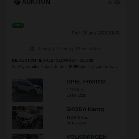
AUKTION
23
ÅBEN
Slut:
10 aug 2026 13h00
3 dag(e)
1 time(r)
32 minut(ter)
BIL AUKTION TIL SALG I SLOVAKIET - 150728
Vsetky ponuky zadavajte bez DPH!!! Insert all your bids
excl. VAT. WRECKS or DISABLED CARS + 500 EUR excl. VAT
EXPORT COST!!!
OPEL Frontera
8.822 Km.
26-09-2025
SKODA Karoq
112.078 Km.
01-02-2024
VOLKSWAGEN