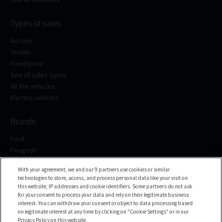
Types of sales
Auction
Tender
Fixed price
See all sales types
All the vehicles
Electric vehicles
Brands
Ford
Peugeot
Renault
With your agreement, we and our 9 partners use cookies or similar
Volkswagen
technologies to store, access, and process personal data like your visit on
BMW
this website, IP addresses and cookie identifiers. Some partners do not ask
See all the brands
for your consent to process your data and rely on their legitimate business
interest. You can withdraw your consent or object to data processing based
on legitimate interest at any time by clicking on "Cookie Settings" or in our
Help center
Privacy Policy on this website.