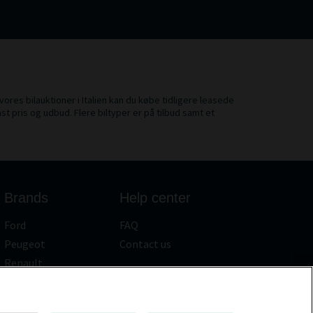
 vores bilauktioner i Italien kan du købe tidligere leasede
ast pris og udbud. Flere biltyper er på tilbud samt et
Brands
Help center
Ford
FAQ
Peugeot
Contact us
Renault
Volkswagen
BMW