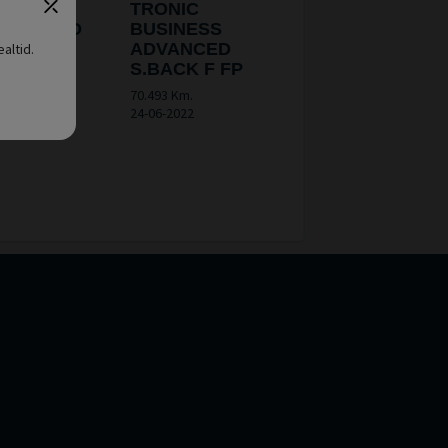
LE 1.5
TRONIC
V HYBRID
BUSINESS
 TI FP
ADVANCED
altid.
S.BACK F FP
Km.
023
70.493 Km.
24-06-2022