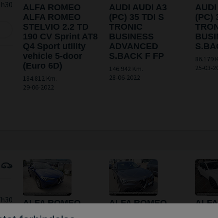
0h30
ALFA ROMEO
AUDI AUDI A3
AUDI
ALFA ROMEO
(PC) 35 TDI S
(PC) 
STELVIO 2.2 TD
TRONIC
TRON
190 CV Sprint AT8
BUSINESS
BUSI
Q4 Sport utility
ADVANCED
S.BA
vehicle 5-door
S.BACK F FP
86.179 
(Euro 6D)
25-03-2
146.942 Km.
28-06-2022
184.812 Km.
29-06-2022
7h30
ALFA ROMEO
ALFA ROMEO
ALF
0h30
ALFA ROMEO
ALFA ROMEO
ALF