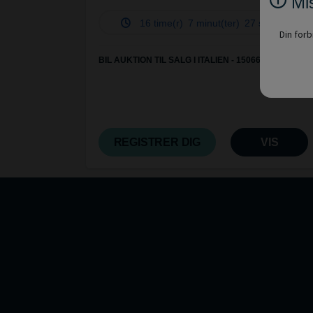
Mis
16 time(r)
7 minut(ter)
26 sekund(er)
Din forb
BIL AUKTION TIL SALG I ITALIEN - 150668
REGISTRER DIG
VIS