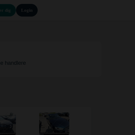
er dig
Login
lle handlere