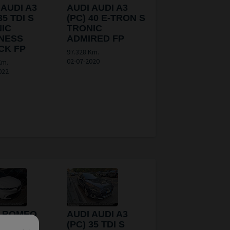
 AUDI A3
AUDI AUDI A3
35 TDI S
(PC) 40 E-TRON S
IC
TRONIC
NESS
ADMIRED FP
CK FP
97.328 Km.
02-07-2020
Km.
022
A ROMEO
AUDI AUDI A3
A ROMEO
(PC) 35 TDI S