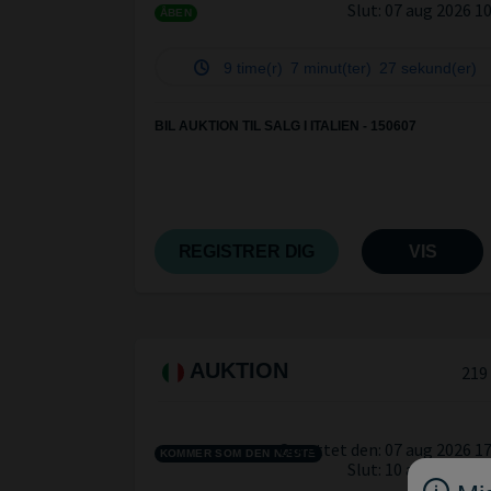
Slut:
07 aug 2026 1
ÅBEN
9 time(r)
7 minut(ter)
26 sekund(er)
BIL AUKTION TIL SALG I ITALIEN - 150607
REGISTRER DIG
VIS
AUKTION
219
Oprettet den: 07 aug 2026 1
KOMMER SOM DEN NÆSTE
Slut:
10 aug 2026 1