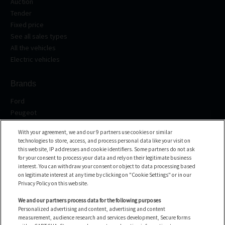
Auction
Tender
Fixed price
See all sales types
All the vehicles
Electric vehicles
Brands
Ford
Peugeot
Renault
With your agreement, we and our 9 partners use cookies or similar
Volkswagen
technologies to store, access, and process personal data like your visit on
BMW
this website, IP addresses and cookie identifiers. Some partners do not ask
See all the brands
for your consent to process your data and rely on their legitimate business
interest. You can withdraw your consent or object to data processing based
on legitimate interest at any time by clicking on "Cookie Settings" or in our
Help center
Privacy Policy on this website.
FAQ
We and our partners process data for the following purposes
Personalized advertising and content, advertising and content
Contact us
measurement, audience research and services development, Secure forms