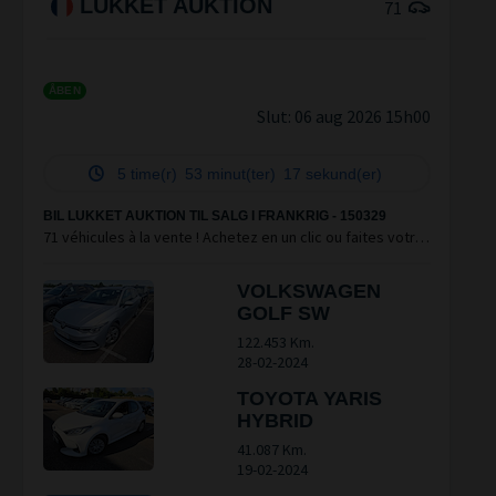
LUKKET AUKTION
71
ÅBEN
Slut:
06 aug 2026 15h00
5 time(r)
53 minut(ter)
17 sekund(er)
BIL LUKKET AUKTION TIL SALG I FRANKRIG - 150329
71 véhicules à la vente ! Achetez en un clic ou faites votre
offre. #Clickorbid
VOLKSWAGEN
GOLF SW
122.453 Km.
28-02-2024
TOYOTA YARIS
HYBRID
41.087 Km.
19-02-2024