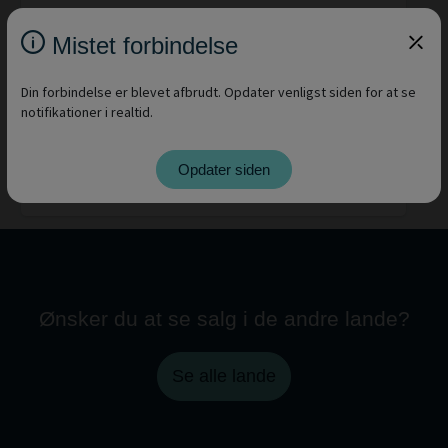
FORD TRANSIT
Mistet forbindelse
62.928 Km.
29-09-2022
Din forbindelse er blevet afbrudt. Opdater venligst siden for at se
notifikationer i realtid.
REGISTRER DIG
Opdater siden
VIS
Ønsker du at se salg i de andre lande?
Se alle lande