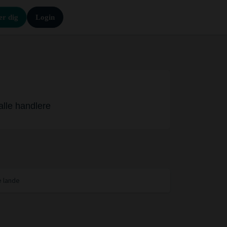
er dig
Login
 alle handlere
e lande