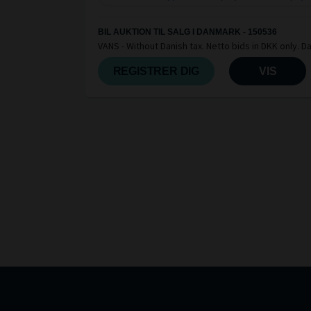
BIL AUKTION TIL SALG I DANMARK - 150536
VANS - Without Danish tax. Netto bids in DKK only. D
buyers will get invoice + VAT
REGISTRER DIG
VIS