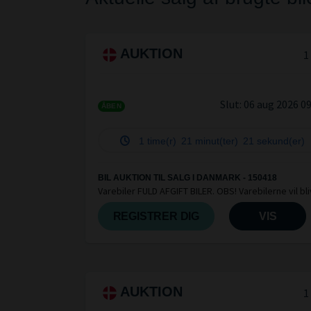
AUKTION
1
Slut:
06 aug 2026 0
ÅBEN
1 time(r)
21 minut(ter)
21 sekund(er)
BIL AUKTION TIL SALG I DANMARK - 150418
Varebiler FULD AFGIFT BILER. OBS! Varebilerne vil bl
tillagt moms på fakturaen
REGISTRER DIG
VIS
AUKTION
1