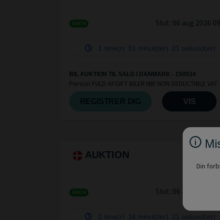
Slut:
06 aug 2026 0
ÅBEN
1 time(r)
51 minut(ter)
21 sekund(er)
BIL AUKTION TIL SALG I DANMARK - 150534
Person FULD AFGIFT BILER NB! NON DEDUCTIBLE VAT
REGISTRER DIG
VIS
Mis
AUKTION
27
Din forb
Slut:
06 aug 2026 1
ÅBEN
2 time(r)
34 minut(ter)
21 sekund(er)