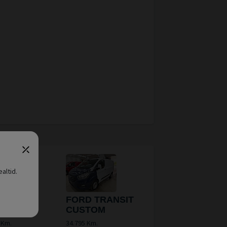
altid.
 Transit
FORD TRANSIT
om
CUSTOM
 Km.
34.795 Km.