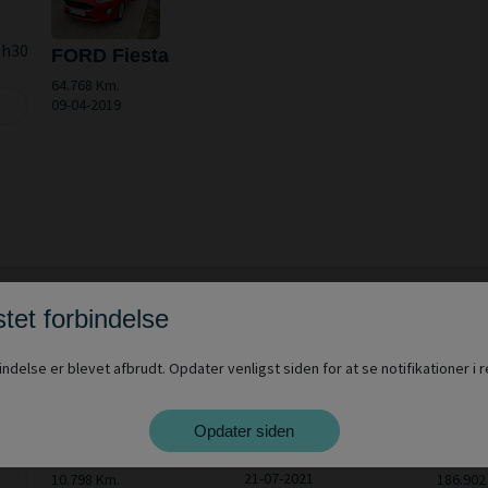
9h30
FORD Fiesta
64.768 Km.
09-04-2019
tet forbindelse
indelse er blevet afbrudt. Opdater venligst siden for at se notifikationer i re
0h13
CITROËN
FORD TRANSIT
FORD
Opdater siden
JUMPER
Cust
119.049 Km.
21-07-2021
10.798 Km.
186.902