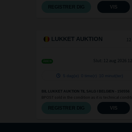
REGISTRER DIG
VIS
LUKKET AUKTION
12
Slut:
12 aug 2026 1
ÅBEN
5 dag(e)
0 time(r)
10 minut(ter)
BIL LUKKET AUKTION TIL SALG I BELGIEN - 150556
BPOST sold in the condition as it is technical condit
unknown vendu en état, condition technique incon
NO Claim après vente
REGISTRER DIG
VIS