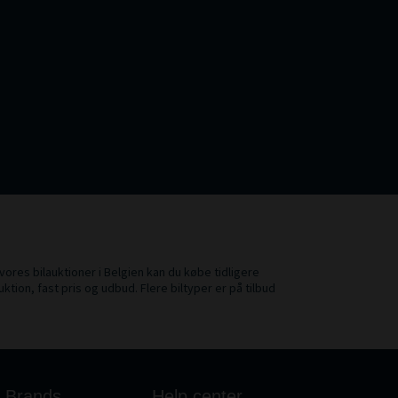
 vores bilauktioner i Belgien kan du købe tidligere
uktion, fast pris og udbud. Flere biltyper er på tilbud
Brands
Help center