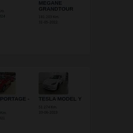
MEGANE
GRANDTOUR
Km.
024
181.203 Km.
31-05-2022
SPORTAGE -
TESLA MODEL Y
51.274 Km.
20-06-2023
 Km.
021