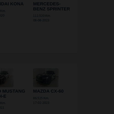
DAI KONA
MERCEDES-
BENZ SPRINTER
 Km.
020
112.520 Km.
08-08-2023
D MUSTANG
MAZDA CX-60
H-E
86.525 Km.
17-02-2023
 Km.
021