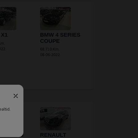
 X1
BMW 4 SERIES
COUPE
Km.
022
68.710 Km.
08-06-2022
altid.
EOT 308
RENAULT