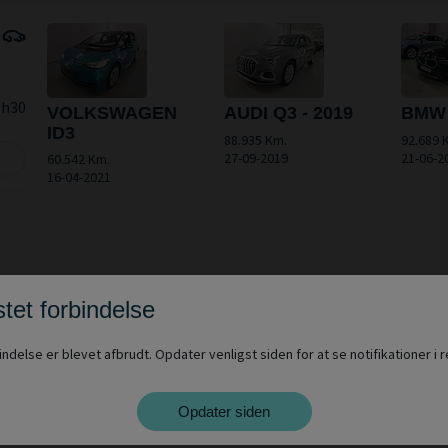
3h30
VOLKSWAGEN
AUDI Q3 - 2019
BMW
ID3
88.935 Km.
92.689 
27-09-2019
21-06-2
60.542 Km.
16-04-2021
tet forbindelse
indelse er blevet afbrudt. Opdater venligst siden for at se notifikationer i re
Opdater siden
9h00
BMW IX2
KIA STONIC
PEUG