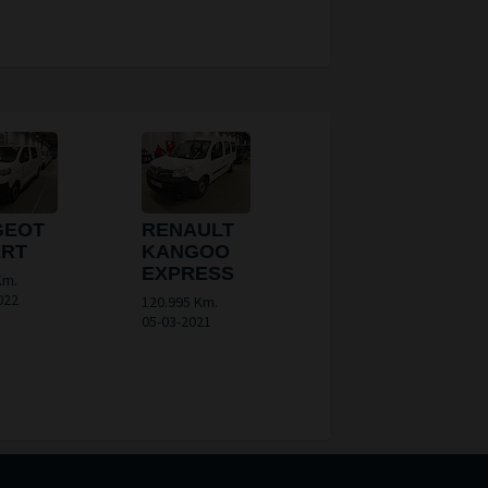
GEOT
RENAULT
ERT
KANGOO
EXPRESS
Km.
022
120.995 Km.
05-03-2021