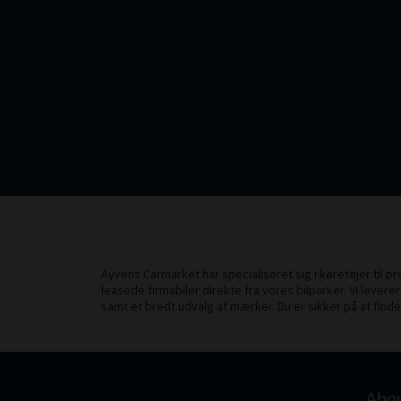
Ayvens Carmarket har specialiseret sig i køretøjer til pro
leasede firmabiler direkte fra vores bilparker. Vi leverer
samt et bredt udvalg af mærker. Du er sikker på at finde
Abo