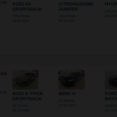
9h00
AUDI A5
CITROAu2039N
HYUN
SPORTBACK
JUMPER
145.114
15-10-2
199.475 Km.
101.677 Km.
14-09-2021
07-10-2021
9h30
AUDI E-TRON
BMW I4
FOR
SPORTBACK
MAC
37.449 Km.
27-05-2024
76.724 Km.
136.836
05-12-2022
21-12-2