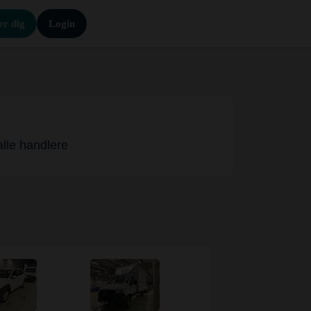
er dig
Login
alle handlere