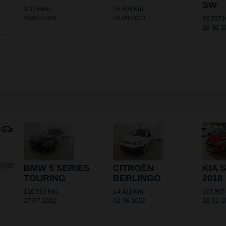
SW
3.314 Km.
25.494 Km.
16-02-2026
26-09-2023
80.707 
26-06-2
9h30
BMW 5 SERIES
CITROËN
KIA 
TOURING
BERLINGO
2018
120.933 Km.
14.423 Km.
107.905
27-07-2022
02-06-2023
26-02-2