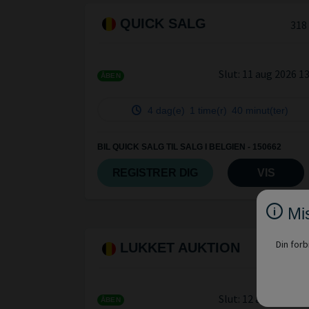
QUICK SALG
318
Slut:
11 aug 2026 1
ÅBEN
4 dag(e)
1 time(r)
40 minut(ter)
BIL QUICK SALG TIL SALG I BELGIEN - 150662
REGISTRER DIG
VIS
Mis
Din forb
LUKKET AUKTION
20
Slut:
12 aug 2026 0
ÅBEN