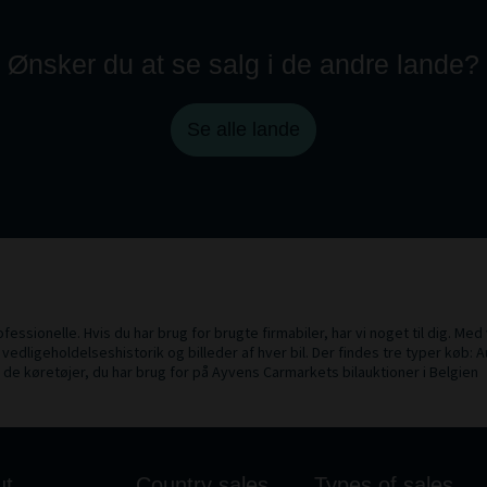
Ønsker du at se salg i de andre lande?
Se alle lande
fessionelle. Hvis du har brug for brugte firmabiler, har vi noget til dig. Med
 vedligeholdelseshistorik og billeder af hver bil. Der findes tre typer køb: A
 de køretøjer, du har brug for på Ayvens Carmarkets bilauktioner i Belgien
ut
Country sales
Types of sales