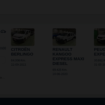
2h00
CITROËN
RENAULT
PEU
BERLINGO
KANGOO
EXP
EXPRESS MAXI
84.306 Km.
30.861 
DIESEL
22-09-2022
31-05-2
69.425 Km.
10-06-2020
ion
nue