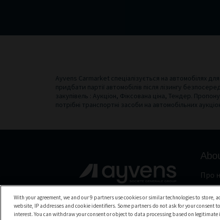
Ayvens Carmarket спеціалізується на автомобілях для
придбати партії автомобілів після лізингу безпосере
закупівель : Аукціон, Фіксована ціна, Тендер. Пропо
потрібні транспортні засоби на автомобільних аукціо
Abo
Про н
Як ц
With your agreement, we and our 9 partners use cookies or similar technologies to store, ac
Мобі
website, IP addresses and cookie identifiers. Some partners do not ask for your consent to
Елек
interest. You can withdraw your consent or object to data processing based on legitimate in