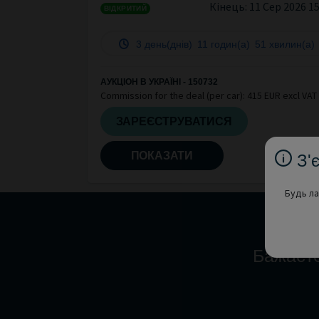
Кінець:
11 Сер 2026 1
ВІДКРИТИЙ
3 день(днів)
11 годин(а)
51 хвилин(а)
АУКЦІОН В УКРАЇНІ - 150732
Commission for the deal (per car): 415 EUR excl VAT
ЗАРЕЄСТРУВАТИСЯ
ПОКАЗАТИ
З'
Будь ла
Бажаєте