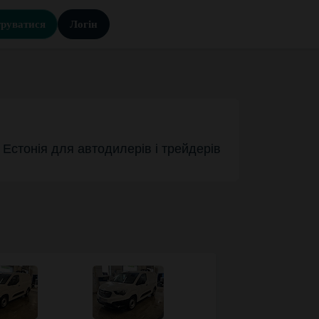
труватися
Логін
в Естонія для автодилерів і трейдерів