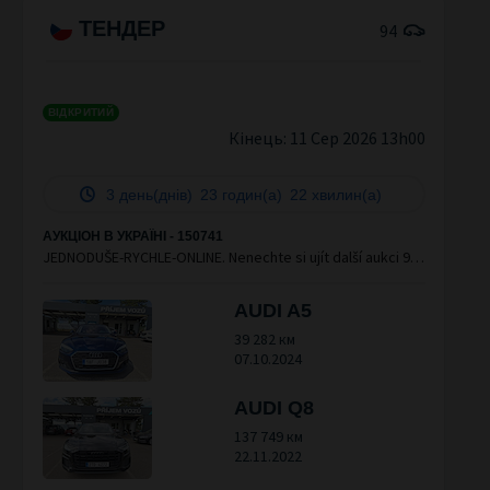
ТЕНДЕР
94
ВІДКРИТИЙ
Кінець:
11 Сер 2026 13h00
3 день(днів)
23 годин(а)
22 хвилин(а)
АУКЦІОН В УКРАЇНІ - 150741
JEDNODUŠE-RYCHLE-ONLINE. Nenechte si ujít další aukci 94
ověřených vozidel společnosti Ayvens.
AUDI A5
39 282 км
07.10.2024
AUDI Q8
137 749 км
22.11.2022