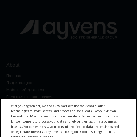
About
Про нас
Як це працює
Мобільний додаток
Електрична направляюча
With your agreement, we and our 9 partners use cookies or similar
Country sales
technologies to store, access, and process personal data like your visit on
this website, IP addresses and cookie identifiers. Some partners do not ask
France
for your consent to process your data and rely on their legitimate business
interest. You can withdraw your consent or object to data processing based
See all sales
on legitimate interest at any time by clicking on "Cookie Settings" or in our