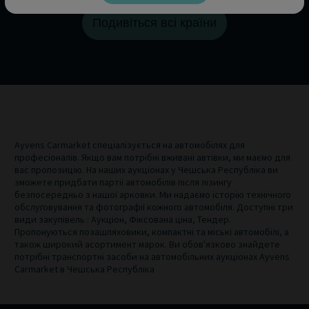
Подивіться всі країни
Ayvens Carmarket спеціалізується на автомобілях для
професіоналів. Якщо вам потрібні вживані автівки, ми маємо для
вас пропозицію. На наших аукціонах у Чешська Республіка ви
зможете придбати партії автомобілів після лізингу
безпосередньо з нашої арковки. Ми надаємо історію технічного
обслуговування та фотографії кожного автомобіля. Доступні три
види закупівель : Аукціон, Фіксована ціна, Тендер.
Пропонуються позашляховики, компактні та міські автомобілі, а
також широкий асортимент марок. Ви обов'язково знайдете
потрібні транспортні засоби на автомобільних аукціонах Ayvens
Carmarket в Чешська Республіка