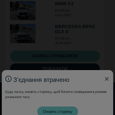
BMW X3
66 393 км
14.12.2023
MERCEDES-BENZ
GLE II
69 296 км
26.06.2024
ЗАРЕЄСТРУВАТИСЯ
ПОКАЗАТИ
З'єднання втрачено
Будь ласка, оновіть сторінку, щоб бачити сповіщення в режимі
реального часу.
Бажаєте ознайомитись із продажами в
інших країнах?
Оновіть сторінку