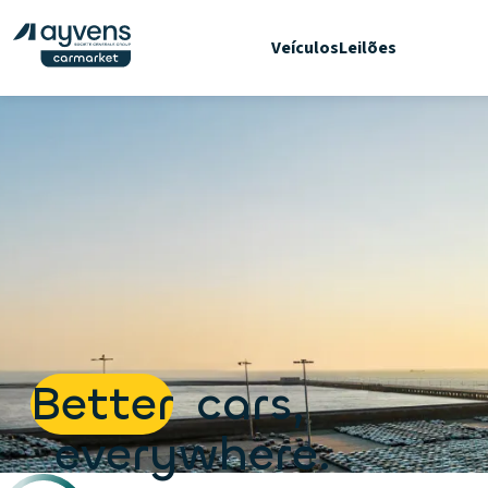
Veículos
Leilões
Better
cars,
everywhere.