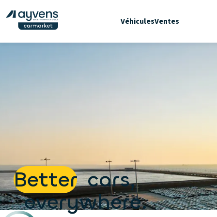
Véhicules
Ventes
Better
cars,
everywhere.